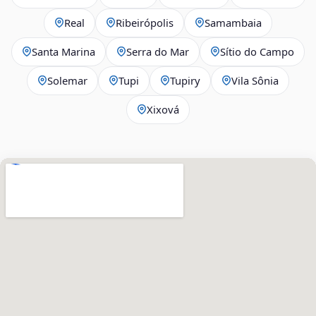
Real
Ribeirópolis
Samambaia
Santa Marina
Serra do Mar
Sítio do Campo
Solemar
Tupi
Tupiry
Vila Sônia
Xixová