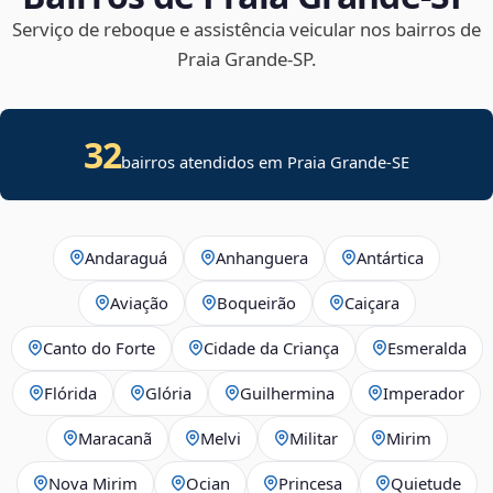
Serviço de reboque e assistência veicular nos bairros de
Praia Grande‑SP.
32
bairros atendidos em
Praia Grande
-
SE
Andaraguá
Anhanguera
Antártica
Aviação
Boqueirão
Caiçara
Canto do Forte
Cidade da Criança
Esmeralda
Flórida
Glória
Guilhermina
Imperador
Maracanã
Melvi
Militar
Mirim
Nova Mirim
Ocian
Princesa
Quietude