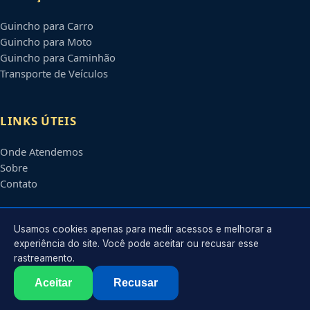
Guincho para Carro
Guincho para Moto
Guincho para Caminhão
Transporte de Veículos
LINKS ÚTEIS
Onde Atendemos
Sobre
Contato
CONTATO
Usamos cookies apenas para medir acessos e melhorar a
experiência do site. Você pode aceitar ou recusar esse
rastreamento.
Atendimento em
Praia Grande
-
SP
e regiões parceiras
contato@guinchosempraiagrande.com.br
Aceitar
Recusar
©
2026
Guincho em
Praia Grande
-
SP
. Todos os direitos reservados.
Política de Privacidade
·
Termos de Uso
·
Sitemap