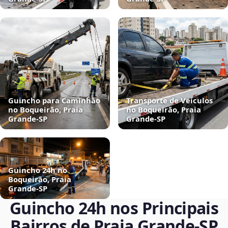
Guincho para Caminhão
Transporte de Veículos
no Boqueirão, Praia
no Boqueirão, Praia
Grande‑SP
Grande‑SP
Guincho 24h no
Boqueirão, Praia
Grande‑SP
Guincho 24h nos Principais
Bairros de Praia Grande‑SP