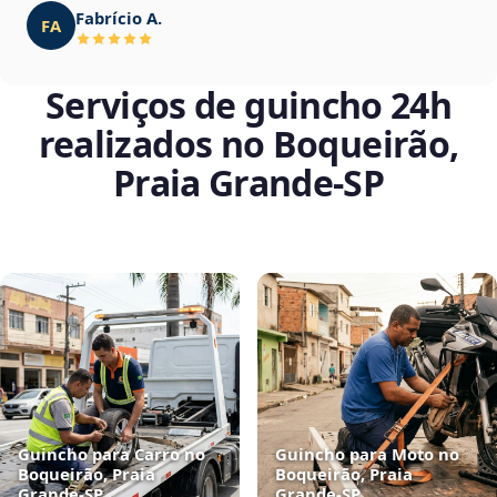
Fabrício A.
FA
Serviços de guincho 24h
realizados no Boqueirão,
Praia Grande‑SP
Guincho para Carro no
Guincho para Moto no
Boqueirão, Praia
Boqueirão, Praia
Grande‑SP
Grande‑SP