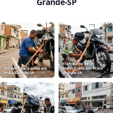
Grande‑SP
Transporte de
Guincho para Moto em
Motocicleta em Praia
Praia Grande‑SP
Grande‑SP