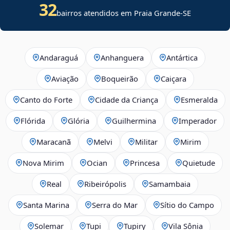
32
bairros atendidos em
Praia Grande
-
SE
Andaraguá
Anhanguera
Antártica
Aviação
Boqueirão
Caiçara
Canto do Forte
Cidade da Criança
Esmeralda
Flórida
Glória
Guilhermina
Imperador
Maracanã
Melvi
Militar
Mirim
Nova Mirim
Ocian
Princesa
Quietude
Real
Ribeirópolis
Samambaia
Santa Marina
Serra do Mar
Sítio do Campo
Solemar
Tupi
Tupiry
Vila Sônia