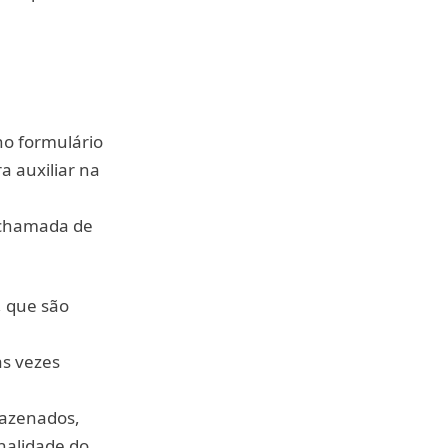
no formulário
a auxiliar na
 chamada de
, que são
às vezes
mazenados,
nalidade do