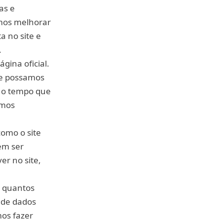
as e
emos melhorar
a no site e
.
gina oficial.
que possamos
o o tempo que
emos
omo o site
em ser
er no site,
e quantos
o de dados
mos fazer