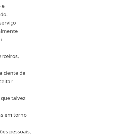
 e
do.
serviço
almente
u
rceiros,
a ciente de
ceitar
 que talvez
as em torno
ões pessoais,