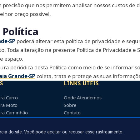
 precisão que nos permitem analisar nossos custos de d
elhor preço possível.
 Política
nde‑SP
poderá alterar esta política de privacidade e seg
 Toda alteração na presente Política de Privacidade e
te espaço.
itura periódica desta Política como meio de se informar 
aia Grande‑SP
coleta, trata e protege as suas informaçõ
S
LINKS ÚTEIS
ra Carro
Onde Atendemos
ara Moto
Sobre
ara Caminhão
Contato
de Veículos
ia do site. Você pode aceitar ou recusar esse rastreamento.