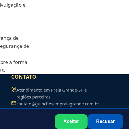
ivulgação e
urança de
 Segurança de
sobre a forma
es.
CONTATO
Atendimento em
Praia Grande
-
SP
e
regiões parceiras
contato@guinchosempraiagrande.com.br
Aceitar
Recusar