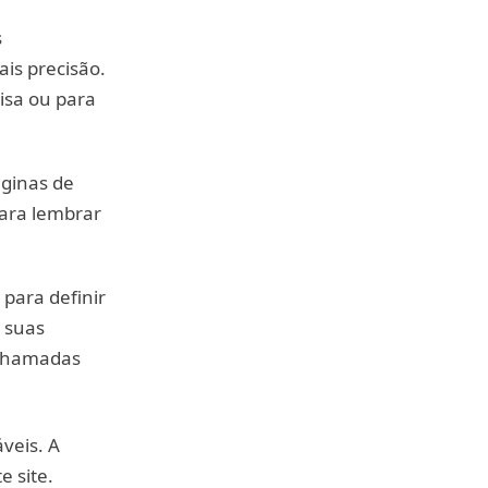
s
is precisão.
isa ou para
ginas de
para lembrar
para definir
 suas
 chamadas
veis. A
e site.