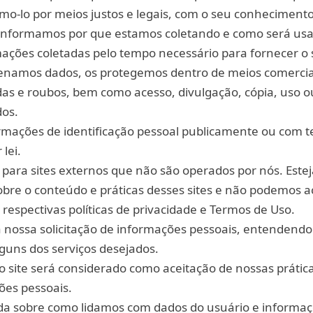
mo-lo por meios justos e legais, com o seu conhecimento
nformamos por que estamos coletando e como será usa
ações coletadas pelo tempo necessário para fornecer o 
zenamos dados, os protegemos dentro de meios comerci
rdas e roubos, bem como acesso, divulgação, cópia, uso o
dos.
mações de identificação pessoal publicamente ou com te
lei.
s para sites externos que não são operados por nós. Estej
bre o conteúdo e práticas desses sites e não podemos a
respectivas políticas de privacidade e Termos de Uso.
 a nossa solicitação de informações pessoais, entendendo
guns dos serviços desejados.
 site será considerado como aceitação de nossas prátic
ões pessoais.
ida sobre como lidamos com dados do usuário e informaç