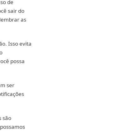
sso de
cê sair do
lembrar as
o. Isso evita
o
você possa
em ser
tificações
s são
e possamos