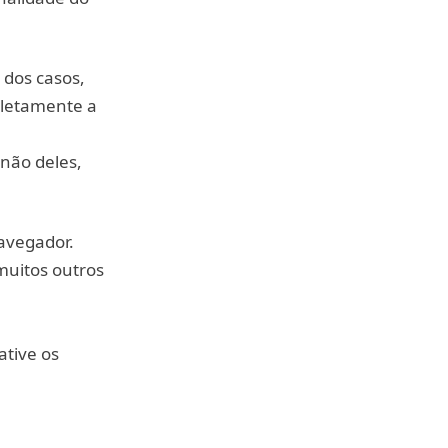
 dos casos,
pletamente a
 não deles,
avegador.
muitos outros
ative os