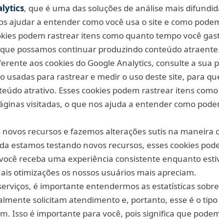
lytics
, que é uma das soluções de análise mais difundid
nos ajudar a entender como você usa o site e como pod
okies podem rastrear itens como quanto tempo você gast
ra que possamos continuar produzindo conteúdo atraente
rente aos cookies do Google Analytics, consulte a sua pá
são usadas para rastrear e medir o uso deste site, para 
teúdo atrativo. Esses cookies podem rastrear itens com
páginas visitadas, o que nos ajuda a entender como pod
novos recursos e fazemos alterações sutis na maneira c
da estamos testando novos recursos, esses cookies pod
você receba uma experiência consistente enquanto estiv
s otimizações os nossos usuários mais apreciam.
erviços, é importante entendermos as estatísticas sobr
ealmente solicitam atendimento e, portanto, esse é o tip
am. Isso é importante para você, pois significa que pode