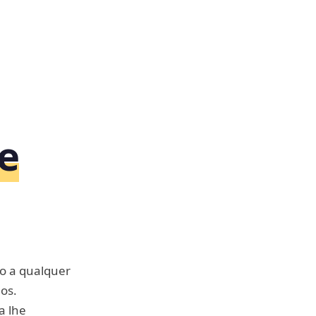
e
ão a qualquer
os.
a lhe