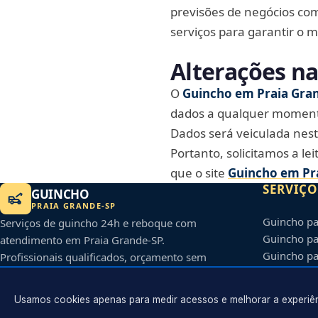
previsões de negócios com
serviços para garantir o m
Alterações na
O
Guincho em Praia Gra
dados a qualquer momento.
Dados será veiculada nes
Portanto, solicitamos a le
que o site
Guincho em Pr
SERVIÇO
GUINCHO
PRAIA GRANDE
-
SP
Guincho pa
Serviços de guincho 24h e reboque com
Guincho p
atendimento em
Praia Grande
-
SP
.
Guincho p
Profissionais qualificados, orçamento sem
Transporte 
compromisso e agilidade no atendimento.
Usamos cookies apenas para medir acessos e melhorar a experiênc