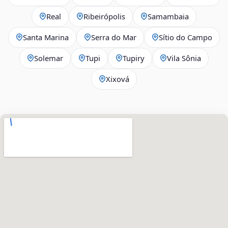
Real
Ribeirópolis
Samambaia
Santa Marina
Serra do Mar
Sítio do Campo
Solemar
Tupi
Tupiry
Vila Sônia
Xixová