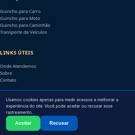
Guincho para Carro
Guincho para Moto
Guincho para Caminhão
Transporte de Veículos
LINKS ÚTEIS
Onde Atendemos
Sobre
Contato
CONTATO
Usamos cookies apenas para medir acessos e melhorar a
experiência do site. Você pode aceitar ou recusar esse
rastreamento.
Atendimento em
Praia Grande
-
SP
e regiões parceiras
contato@guinchosempraiagrande.com.br
Aceitar
Recusar
©
2026
Guincho em
Praia Grande
-
SP
. Todos os direitos reservados.
Política de Privacidade
·
Termos de Uso
·
Sitemap