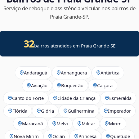
Serviço de reboque e assistência veicular nos bairros de
Praia Grande‑SP.
32
bairros atendidos em
Praia Grande
-
SE
Andaraguá
Anhanguera
Antártica
Aviação
Boqueirão
Caiçara
Canto do Forte
Cidade da Criança
Esmeralda
Flórida
Glória
Guilhermina
Imperador
Maracanã
Melvi
Militar
Mirim
Nova Mirim
Ocian
Princesa
Quietude