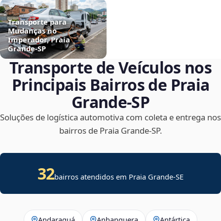
Transporte para
Mudanças no
Imperador, Praia
Grande‑SP
Transporte de Veículos nos
Principais Bairros de Praia
Grande‑SP
Soluções de logística automotiva com coleta e entrega nos
bairros de Praia Grande‑SP.
32
bairros atendidos em
Praia Grande
-
SE
Andaraguá
Anhanguera
Antártica