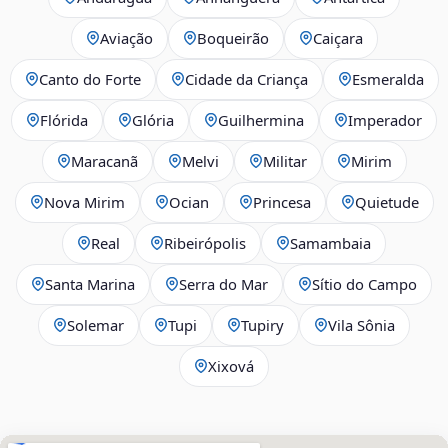
Aviação
Boqueirão
Caiçara
Canto do Forte
Cidade da Criança
Esmeralda
Flórida
Glória
Guilhermina
Imperador
Maracanã
Melvi
Militar
Mirim
Nova Mirim
Ocian
Princesa
Quietude
Real
Ribeirópolis
Samambaia
Santa Marina
Serra do Mar
Sítio do Campo
Solemar
Tupi
Tupiry
Vila Sônia
Xixová