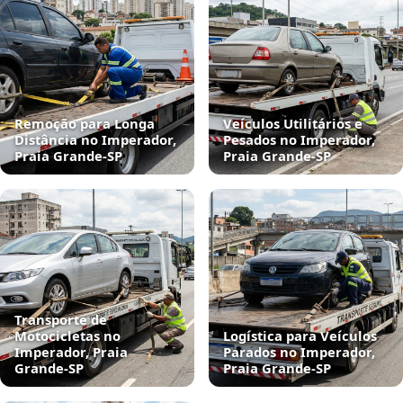
Remoção para Longa
Veículos Utilitários e
Distância no Imperador,
Pesados no Imperador,
Praia Grande‑SP
Praia Grande‑SP
Transporte de
Motocicletas no
Logística para Veículos
Imperador, Praia
Parados no Imperador,
Grande‑SP
Praia Grande‑SP