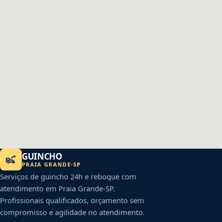
GUINCHO
PRAIA GRANDE
-
SP
Serviços de guincho 24h e reboque com
atendimento em
Praia Grande
-
SP
.
Profissionais qualificados, orçamento sem
compromisso e agilidade no atendimento.