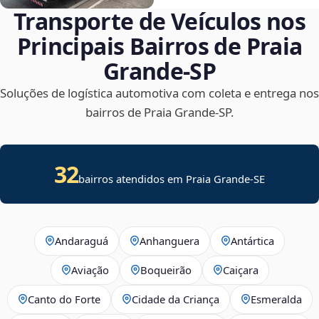
Transporte de Veículos nos
Principais Bairros de Praia
Grande‑SP
Soluções de logística automotiva com coleta e entrega nos
bairros de Praia Grande‑SP.
32
bairros atendidos em
Praia Grande
-
SE
Andaraguá
Anhanguera
Antártica
Aviação
Boqueirão
Caiçara
Canto do Forte
Cidade da Criança
Esmeralda