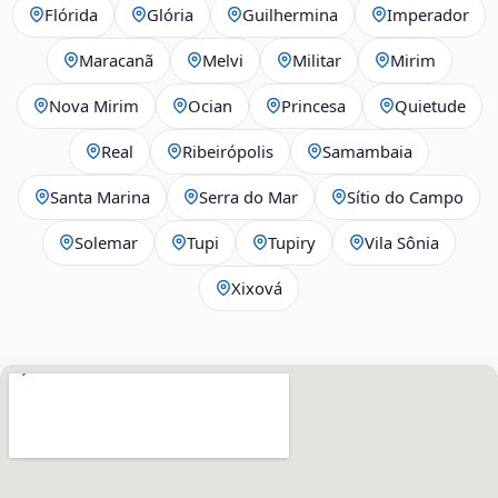
Flórida
Glória
Guilhermina
Imperador
Maracanã
Melvi
Militar
Mirim
Nova Mirim
Ocian
Princesa
Quietude
Real
Ribeirópolis
Samambaia
Santa Marina
Serra do Mar
Sítio do Campo
Solemar
Tupi
Tupiry
Vila Sônia
Xixová