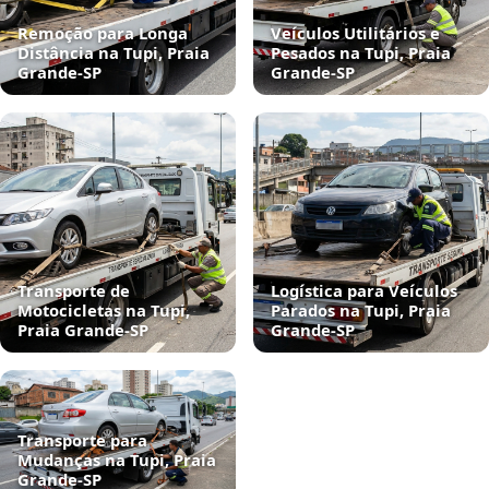
Remoção para Longa
Veículos Utilitários e
Distância na Tupi, Praia
Pesados na Tupi, Praia
Grande‑SP
Grande‑SP
Transporte de
Logística para Veículos
Motocicletas na Tupi,
Parados na Tupi, Praia
Praia Grande‑SP
Grande‑SP
Transporte para
Mudanças na Tupi, Praia
Grande‑SP