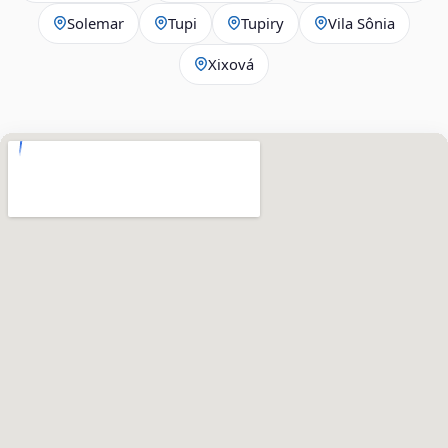
Solemar
Tupi
Tupiry
Vila Sônia
Xixová