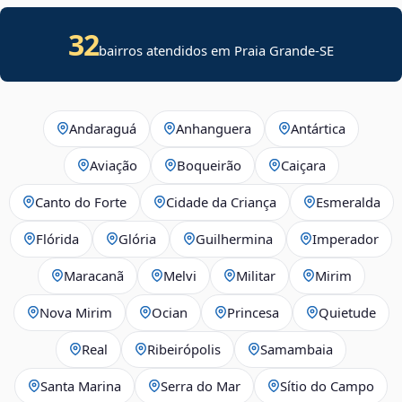
32
bairros atendidos em
Praia Grande
-
SE
Andaraguá
Anhanguera
Antártica
Aviação
Boqueirão
Caiçara
Canto do Forte
Cidade da Criança
Esmeralda
Flórida
Glória
Guilhermina
Imperador
Maracanã
Melvi
Militar
Mirim
Nova Mirim
Ocian
Princesa
Quietude
Real
Ribeirópolis
Samambaia
Santa Marina
Serra do Mar
Sítio do Campo