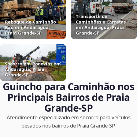
Transporte de
Reboque de Caminhão
Caminhões e Carretas
Baú em Andaraguá,
em Andaraguá, Praia
Praia Grande‑SP
Grande‑SP
Socorro em Rodovias em
Andaraguá, Praia
Grande‑SP
Guincho para Caminhão nos
Principais Bairros de Praia
Grande‑SP
Atendimento especializado em socorro para veículos
pesados nos bairros de Praia Grande‑SP.