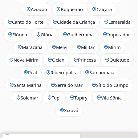
Aviação
Boqueirão
Caiçara
Canto do Forte
Cidade da Criança
Esmeralda
Flórida
Glória
Guilhermina
Imperador
Maracanã
Melvi
Militar
Mirim
Nova Mirim
Ocian
Princesa
Quietude
Real
Ribeirópolis
Samambaia
Santa Marina
Serra do Mar
Sítio do Campo
Solemar
Tupi
Tupiry
Vila Sônia
Xixová