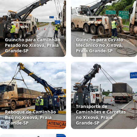
Guincho para Caminhão
Guincho para Cavalo
Pesado no Xixová, Praia
Mecânico no Xixová,
Grande‑SP
Praia Grande‑SP
Transporte de
Reboque de Caminhão
Caminhões e Carretas
Baú no Xixová, Praia
no Xixová, Praia
Grande‑SP
Grande‑SP