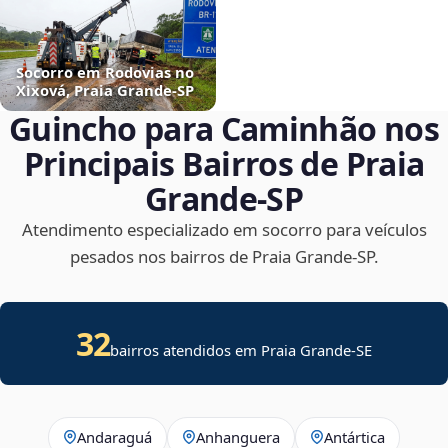
Socorro em Rodovias no
Xixová, Praia Grande‑SP
Guincho para Caminhão nos
Principais Bairros de Praia
Grande‑SP
Atendimento especializado em socorro para veículos
pesados nos bairros de Praia Grande‑SP.
32
bairros atendidos em
Praia Grande
-
SE
Andaraguá
Anhanguera
Antártica