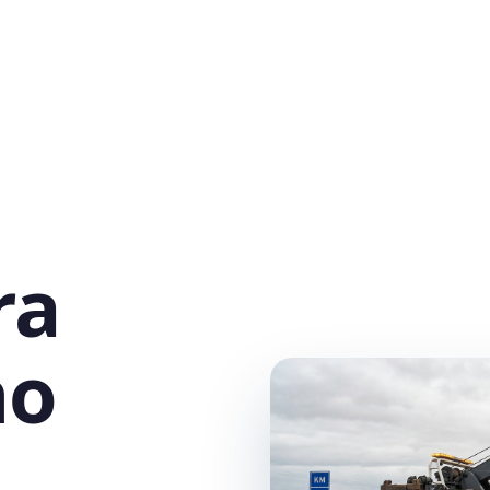
ra
no