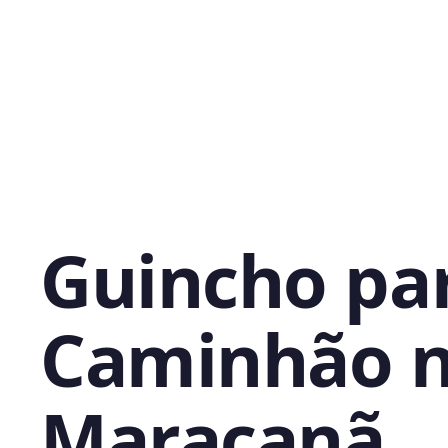
Guincho pa
Caminhão 
Maracanã,