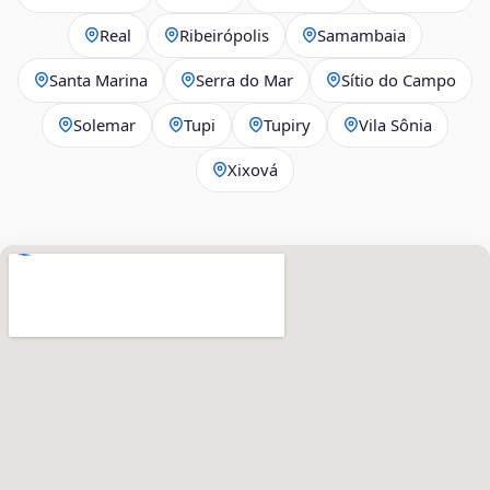
Real
Ribeirópolis
Samambaia
Santa Marina
Serra do Mar
Sítio do Campo
Solemar
Tupi
Tupiry
Vila Sônia
Xixová