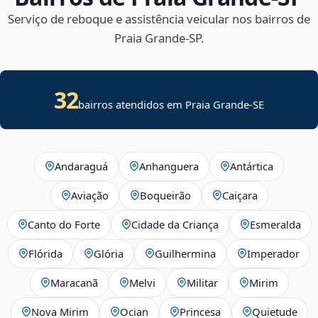
Serviço de reboque e assistência veicular nos bairros de
Praia Grande‑SP.
32
bairros atendidos em
Praia Grande
-
SE
Andaraguá
Anhanguera
Antártica
Aviação
Boqueirão
Caiçara
Canto do Forte
Cidade da Criança
Esmeralda
Flórida
Glória
Guilhermina
Imperador
Maracanã
Melvi
Militar
Mirim
Nova Mirim
Ocian
Princesa
Quietude