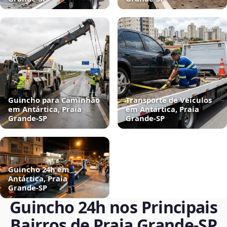
Guincho para Caminhão
Transporte de Veículos
em Antártica, Praia
em Antártica, Praia
Grande‑SP
Grande‑SP
Guincho 24h em
Antártica, Praia
Grande‑SP
Guincho 24h nos Principais
Bairros de Praia Grande‑SP