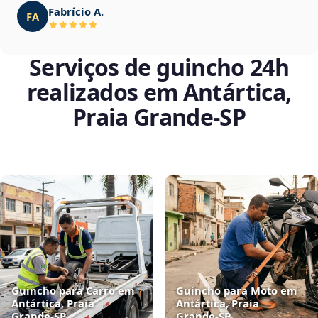
Fabrício A.
FA
Serviços de guincho 24h
realizados em Antártica,
Praia Grande‑SP
Guincho para Carro em
Guincho para Moto em
Antártica, Praia
Antártica, Praia
Grande‑SP
Grande‑SP