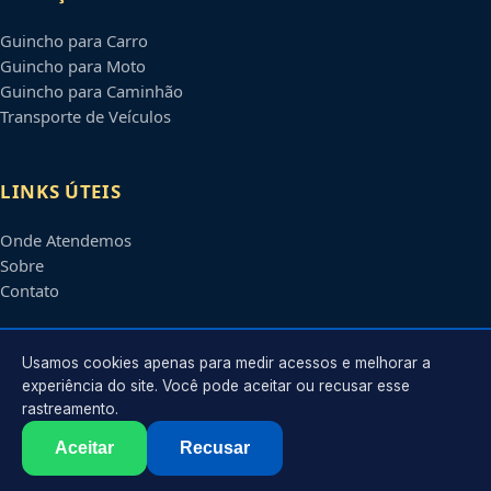
Guincho para Carro
Guincho para Moto
Guincho para Caminhão
Transporte de Veículos
LINKS ÚTEIS
Onde Atendemos
Sobre
Contato
CONTATO
Usamos cookies apenas para medir acessos e melhorar a
experiência do site. Você pode aceitar ou recusar esse
rastreamento.
Atendimento em
Praia Grande
-
SP
e regiões parceiras
contato@guinchosempraiagrande.com.br
Aceitar
Recusar
©
2026
Guincho em
Praia Grande
-
SP
. Todos os direitos reservados.
Política de Privacidade
·
Termos de Uso
·
Sitemap