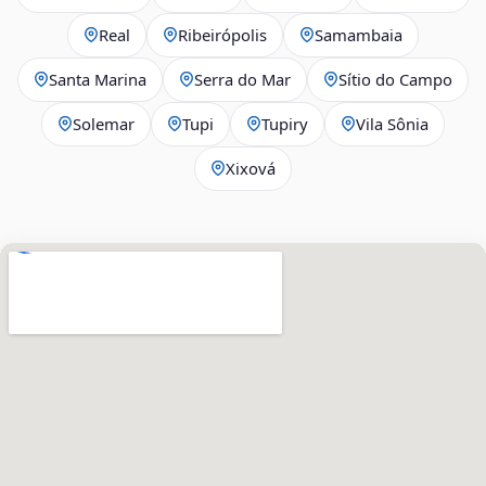
Real
Ribeirópolis
Samambaia
Santa Marina
Serra do Mar
Sítio do Campo
Solemar
Tupi
Tupiry
Vila Sônia
Xixová