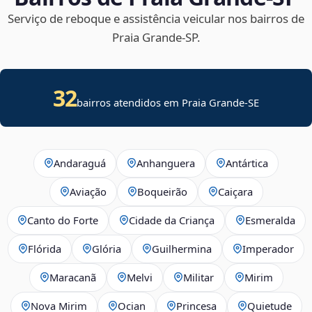
Serviço de reboque e assistência veicular nos bairros de
Praia Grande‑SP.
32
bairros atendidos em
Praia Grande
-
SE
Andaraguá
Anhanguera
Antártica
Aviação
Boqueirão
Caiçara
Canto do Forte
Cidade da Criança
Esmeralda
Flórida
Glória
Guilhermina
Imperador
Maracanã
Melvi
Militar
Mirim
Nova Mirim
Ocian
Princesa
Quietude