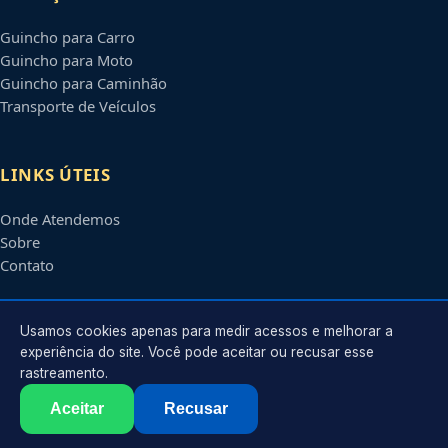
Guincho para Carro
Guincho para Moto
Guincho para Caminhão
Transporte de Veículos
LINKS ÚTEIS
Onde Atendemos
Sobre
Contato
CONTATO
Usamos cookies apenas para medir acessos e melhorar a
experiência do site. Você pode aceitar ou recusar esse
rastreamento.
Atendimento em
Praia Grande
-
SP
e regiões parceiras
contato@guinchosempraiagrande.com.br
Aceitar
Recusar
©
2026
Guincho em
Praia Grande
-
SP
. Todos os direitos reservados.
Política de Privacidade
·
Termos de Uso
·
Sitemap