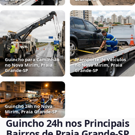
Guincho para Caminhão
Transporte de Veículos
no Nova Mirim, Praia
no Nova Mirim, Praia
Grande‑SP
Grande‑SP
Guincho 24h no Nova
Mirim, Praia Grande‑SP
Guincho 24h nos Principais
Bairros de Praia Grande‑SP