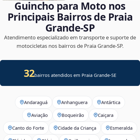
Guincho para Moto nos
Principais Bairros de Praia
Grande‑SP
Atendimento especializado em transporte e suporte de
motocicletas nos bairros de Praia Grande‑SP.
32
bairros atendidos em
Praia Grande
-
SE
Andaraguá
Anhanguera
Antártica
Aviação
Boqueirão
Caiçara
Canto do Forte
Cidade da Criança
Esmeralda