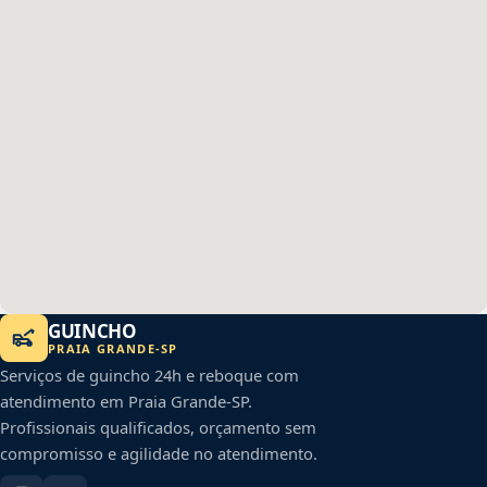
GUINCHO
PRAIA GRANDE
-
SP
Serviços de guincho 24h e reboque com
atendimento em
Praia Grande
-
SP
.
Profissionais qualificados, orçamento sem
compromisso e agilidade no atendimento.