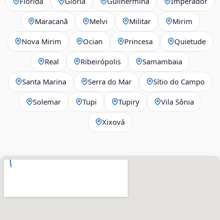
Flórida
Glória
Guilhermina
Imperador
Maracanã
Melvi
Militar
Mirim
Nova Mirim
Ocian
Princesa
Quietude
Real
Ribeirópolis
Samambaia
Santa Marina
Serra do Mar
Sítio do Campo
Solemar
Tupi
Tupiry
Vila Sônia
Xixová