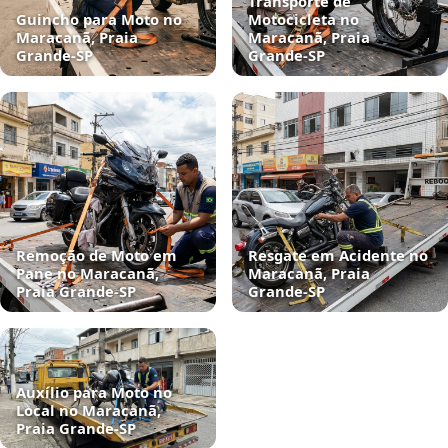
Transporte de
Guincho para Moto no
Motocicleta no
Maracanã, Praia
Maracanã, Praia
Grande‑SP
Grande‑SP
Remoção de Moto em
Resgate em Acidente no
Pane no Maracanã,
Maracanã, Praia
Praia Grande‑SP
Grande‑SP
Auxílio para Moto no
Local no Maracanã,
Praia Grande‑SP