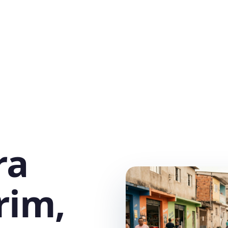
ra
rim,