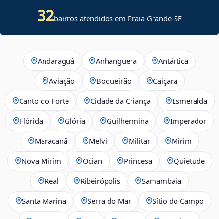
32
bairros atendidos em
Praia Grande
-
SE
Andaraguá
Anhanguera
Antártica
Aviação
Boqueirão
Caiçara
Canto do Forte
Cidade da Criança
Esmeralda
Flórida
Glória
Guilhermina
Imperador
Maracanã
Melvi
Militar
Mirim
Nova Mirim
Ocian
Princesa
Quietude
Real
Ribeirópolis
Samambaia
Santa Marina
Serra do Mar
Sítio do Campo