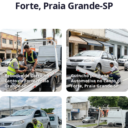
Forte, Praia Grande‑SP
Reboque de Carro no
Guincho por Pane
Canto do Forte, Praia
Automotiva no Canto do
Grande‑SP
Forte, Praia Grande‑SP