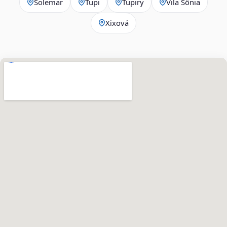
Solemar
Tupi
Tupiry
Vila Sônia
Xixová