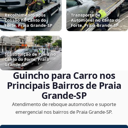
Recolhimento após
Transporte de
Colisão no Canto do
Automóvel no Canto do
Forte, Praia Grande‑SP
Forte, Praia Grande‑SP
Substituição de Pneu no
Canto do Forte, Praia
Grande‑SP
Guincho para Carro nos
Principais Bairros de Praia
Grande‑SP
Atendimento de reboque automotivo e suporte
emergencial nos bairros de Praia Grande‑SP.