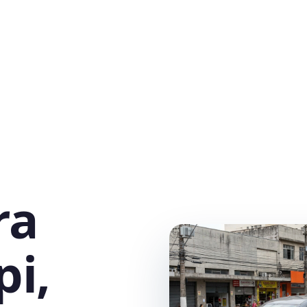
ra
pi,