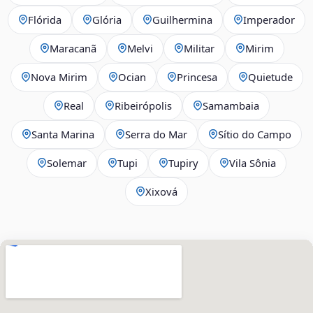
Flórida
Glória
Guilhermina
Imperador
Maracanã
Melvi
Militar
Mirim
Nova Mirim
Ocian
Princesa
Quietude
Real
Ribeirópolis
Samambaia
Santa Marina
Serra do Mar
Sítio do Campo
Solemar
Tupi
Tupiry
Vila Sônia
Xixová