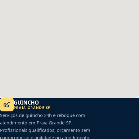
GUINCHO
PRAIA GRANDE
-
SP
Serviços de guincho 24h e reboque com
atendimento em
Praia Grande
-
SP
.
Profissionais qualificados, orçamento sem
compromisso e agilidade no atendimento.