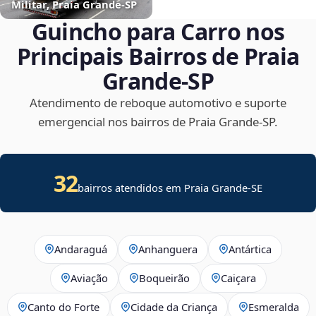
Militar, Praia Grande‑SP
Guincho para Carro nos
Principais Bairros de Praia
Grande‑SP
Atendimento de reboque automotivo e suporte
emergencial nos bairros de Praia Grande‑SP.
32
bairros atendidos em
Praia Grande
-
SE
Andaraguá
Anhanguera
Antártica
Aviação
Boqueirão
Caiçara
Canto do Forte
Cidade da Criança
Esmeralda