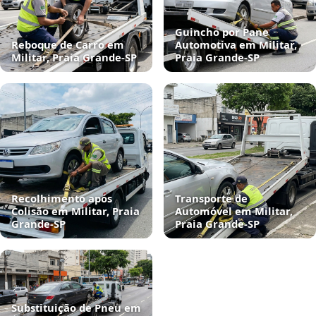
Guincho por Pane
Reboque de Carro em
Automotiva em Militar,
Militar, Praia Grande‑SP
Praia Grande‑SP
Recolhimento após
Transporte de
Colisão em Militar, Praia
Automóvel em Militar,
Grande‑SP
Praia Grande‑SP
Substituição de Pneu em