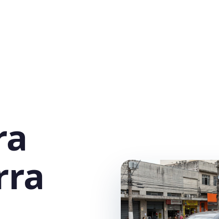
ra
rra