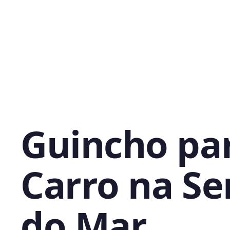
Guincho pa
Carro na Se
do Mar,