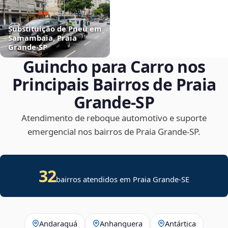
Substituição de Pneu em
Samambaia, Praia
Grande‑SP
Guincho para Carro nos
Principais Bairros de Praia
Grande‑SP
Atendimento de reboque automotivo e suporte
emergencial nos bairros de Praia Grande‑SP.
32
bairros atendidos em
Praia Grande
-
SE
Andaraguá
Anhanguera
Antártica