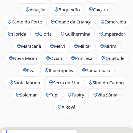
Aviação
Boqueirão
Caiçara
Canto do Forte
Cidade da Criança
Esmeralda
Flórida
Glória
Guilhermina
Imperador
Maracanã
Melvi
Militar
Mirim
Nova Mirim
Ocian
Princesa
Quietude
Real
Ribeirópolis
Samambaia
Santa Marina
Serra do Mar
Sítio do Campo
Solemar
Tupi
Tupiry
Vila Sônia
Xixová