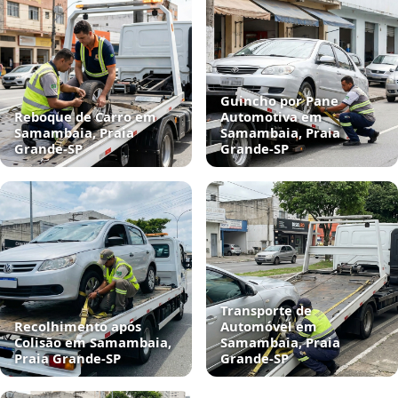
Guincho por Pane
Reboque de Carro em
Automotiva em
Samambaia, Praia
Samambaia, Praia
Grande‑SP
Grande‑SP
Transporte de
Recolhimento após
Automóvel em
Colisão em Samambaia,
Samambaia, Praia
Praia Grande‑SP
Grande‑SP