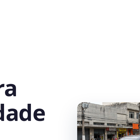
ra
dade